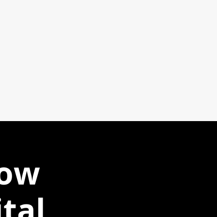
how
tal