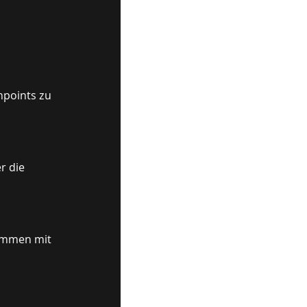
hpoints zu
r die
sammen mit