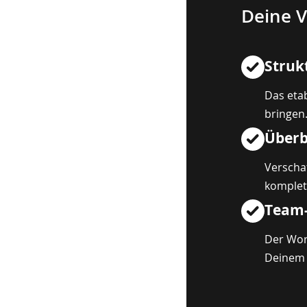
Deine V
Struk
Das etab
bringen
Überb
Verscha
komplet
Team
Der Wor
Deinem 