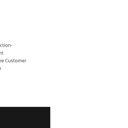
ction-
ht
ine Customer
e