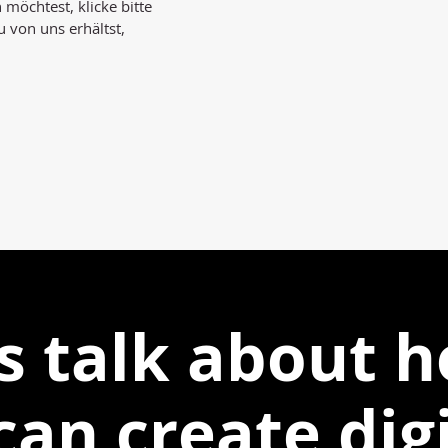
möchtest, klicke bitte
u von uns erhältst,
's talk about 
can create digi