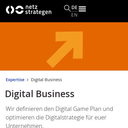
s
DE
p
EN
ri
n
g
e
n
Expertise
Digital Business
Digital Business
Wir definieren den Digital Game Plan und
optimieren die Digitalstrategie für euer
Unternehmen.​