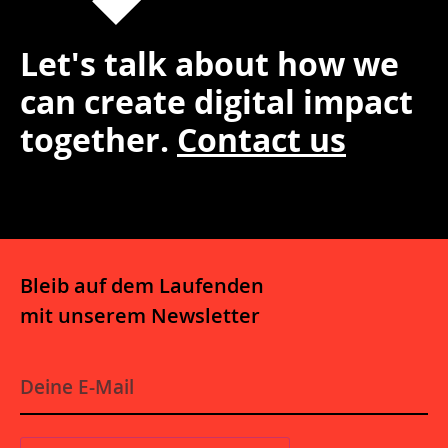
Let's talk about how we
can create digital impact
together.
Contact us
Bleib auf dem Laufenden
mit unserem Newsletter
E
-
M
a
i