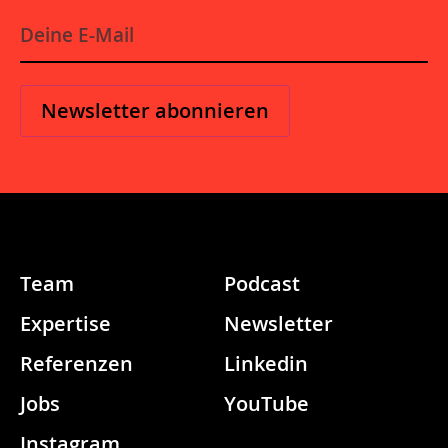
E
-
M
a
i
l
*
Team
Podcast
Expertise
Newsletter
Referenzen
Linkedin
Jobs
YouTube
Instagram