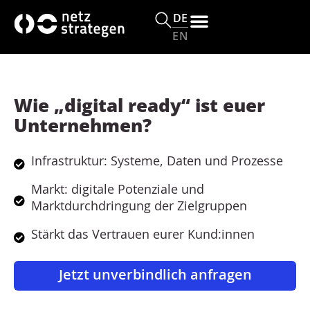
s
DE
p
EN
ri
n
g
e
Wie „digital ready“ ist euer
n
Unternehmen?
Infrastruktur: Systeme, Daten und Prozesse
Markt: digitale Potenziale und
Marktdurchdringung der Zielgruppen
Stärkt das Vertrauen eurer Kund:innen
Jetzt unverbindlich anfragen