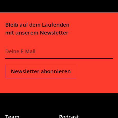
Bleib auf dem Laufenden
mit unserem Newsletter
E
-
M
a
i
l
*
Team
Podcast