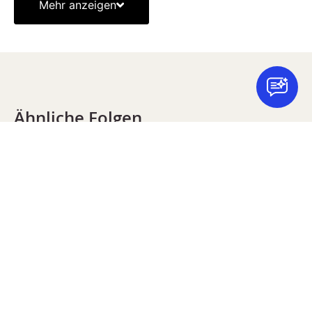
Mehr anzeigen
Ähnliche Folgen
Hör gerne in unsere anderen Episoden mit Digital
Impact rein. Diese hier passen gut zum Thema der
vorherigen Folge: