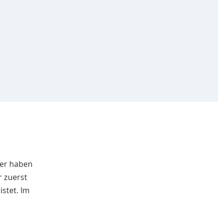
ier haben
r zuerst
istet. Im