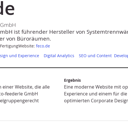
de
le GmbH
 GmbH ist führender Hersteller von Systemtrennw
ter von Büroräumen.
Fertigung
Website:
feco.de
sign und Experience
Digital Analytics
SEO und Content
Develo
Ergebnis
einer Website, die alle
Eine moderne Website mit op
eco-feederle GmbH
Experience und einem für die
elgruppengerecht
optimierten Corporate Desig