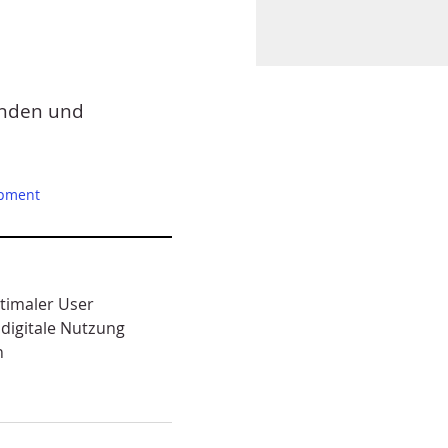
änden und
pment
timaler User
 digitale Nutzung
n