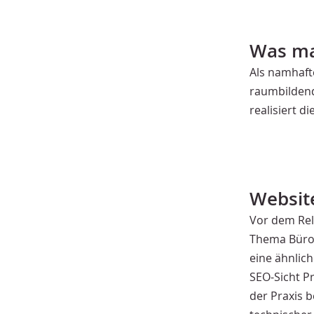
Was ma
Als namhaft
raumbildend
realisiert d
Websit
Vor dem Rel
Thema Büror
eine ähnlich
SEO-Sicht P
der Praxis b