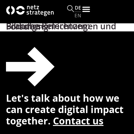
Inhalt
springen
DE
EN
Branche Referenzen:
Bildungseinrichtungen und Forschung
Let's talk about how we
can create digital impact
together.
Contact us