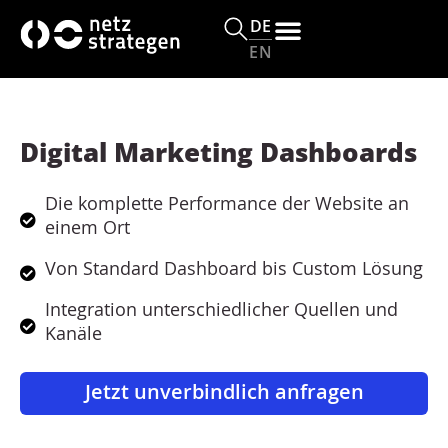
s
DE
p
EN
ri
n
g
e
Digital Marketing Dashboards
n
Die komplette Performance der Website an
einem Ort
Von Standard Dashboard bis Custom Lösung
Integration unterschiedlicher Quellen und
Kanäle
Jetzt unverbindlich anfragen