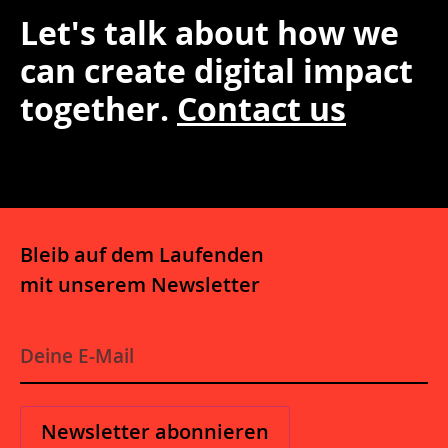
Let's talk about how we
can create digital impact
together.
Contact us
Bleib auf dem Laufenden
mit unserem Newsletter
E
-
M
a
i
l
*