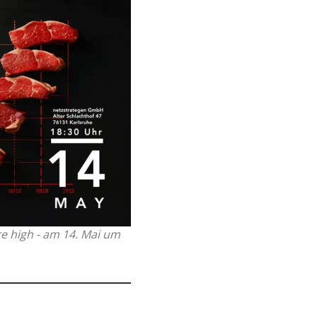
e high - am 14. Mai um