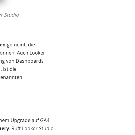
r Studio
gen
gemeint, die
können. Auch Looker
lung von Dashboards
 Ist die
 genannten
inem Upgrade auf GA4
uery
. Ruft Looker Studio