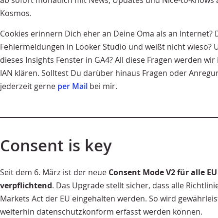
ab sofort monatlich mit News, Updates und Nice-to-knows 
Kosmos.
Cookies erinnern Dich eher an Deine Oma als an Internet
Fehlermeldungen in Looker Studio und weißt nicht wieso? U
dieses Insights Fenster in GA4? All diese Fragen werden wir
IAN klären. Solltest Du darüber hinaus Fragen oder Anreg
jederzeit gerne
per Mail
bei mir.
Consent is key
Seit dem 6. März ist der neue
Consent Mode V2
für alle 
verpflichtend
. Das Upgrade stellt sicher, dass alle Richtlin
Markets Act der EU eingehalten werden. So wird gewährleis
weiterhin datenschutzkonform erfasst werden können.