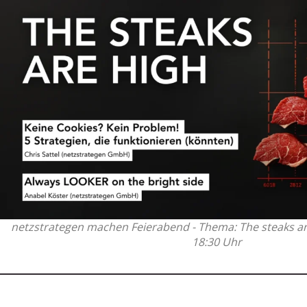
netzstrategen machen Feierabend - Thema: The steaks ar
18:30 Uhr