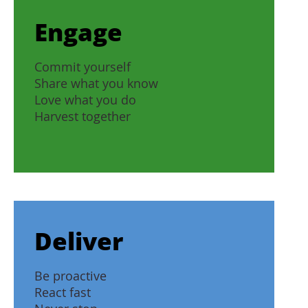
Engage
Commit yourself
Share what you know
Love what you do
Harvest together
Deliver
Be proactive
React fast