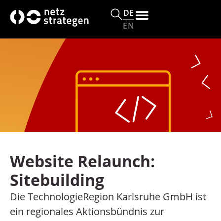
s
DE
p
EN
ri
n
g
e
n
Website Relaunch:
Sitebuilding
Die TechnologieRegion Karlsruhe GmbH ist
ein regionales Aktionsbündnis zur