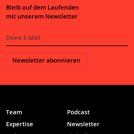
Bleib auf dem Laufenden
mit unserem Newsletter
E
-
M
a
i
l
*
Team
Podcast
Expertise
Newsletter