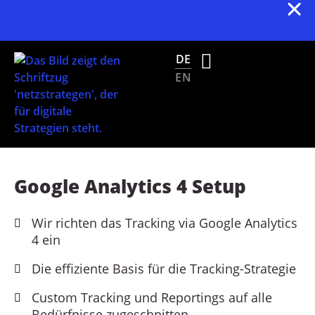
s
p
ri
Wir sind Gewinner des German Web Awards 2025
n
DE
g
EN
e
n
Google Analytics 4 Setup
Wir richten das Tracking via Google Analytics
4 ein
Die effiziente Basis für die Tracking-Strategie
Custom Tracking und Reportings auf alle
Bedürfnisse zugeschnitten