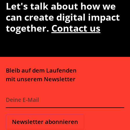
Let's talk about how we
can create digital impact
together.
Contact us
Bleib auf dem Laufenden
mit unserem Newsletter
E
-
M
a
i
l
*